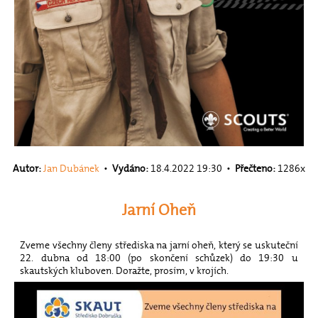
Autor:
Jan Dubánek
•
Vydáno:
18.4.2022 19:30 •
Přečteno:
1286x
Jarní Oheň
Zveme všechny členy střediska na jarní oheň, který se uskuteční
22. dubna od 18:00 (po skončení schůzek) do 19:30 u
skautských kluboven. Doražte, prosím, v krojích.