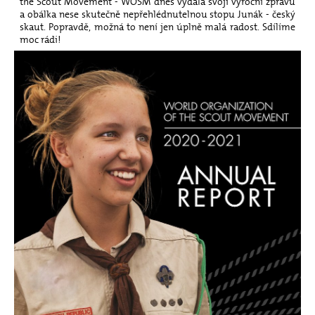
the Scout Movement - WOSM dnes vydala svoji výroční zprávu
a obálka nese skutečně nepřehlédnutelnou stopu Junák - český
skaut. Popravdě, možná to není jen úplně malá radost. Sdílíme
moc rádi!