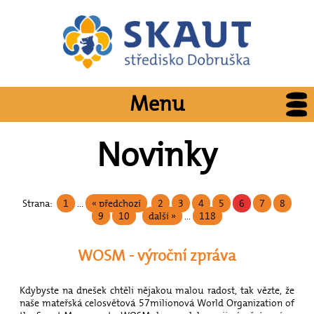
Menu
Novinky
Strana:
1
...
« předchozí
2
3
4
5
6
7
8
9
10
další »
...
118
WOSM - výroční zpráva
Kdybyste na dnešek chtěli nějakou malou radost, tak vězte, že
naše mateřská celosvětová 57milionová World Organization of