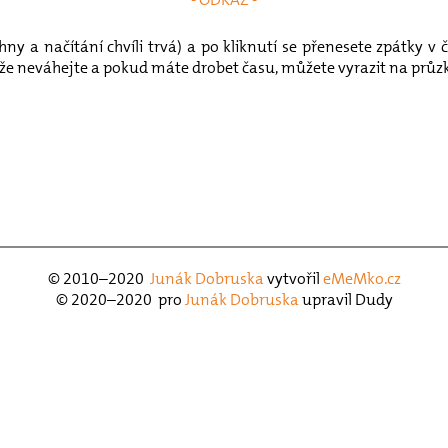
ny a načítání chvíli trvá) a po kliknutí se přenesete zpátky 
akže neváhejte a pokud máte drobet času, můžete vyrazit na pr
© 2010–2020
Junák Dobruska
vytvořil
eMeMko.cz
© 2020–2020 pro
Junák Dobruska
upravil Dudy