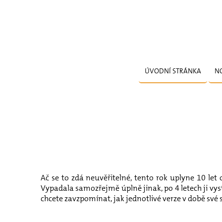
ÚVODNÍ STRÁNKA
N
Ač se to zdá neuvěřitelné, tento rok uplyne 10 le
Vypadala samozřejmě úplně jinak, po 4 letech ji vystř
chcete zavzpomínat, jak jednotlivé verze v době své s