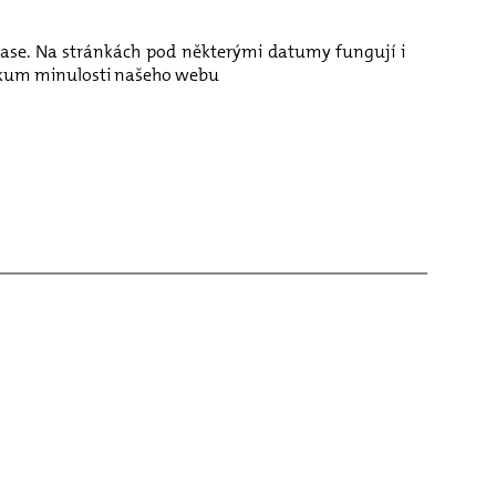
v čase. Na stránkách pod některými datumy fungují i
ůzkum minulosti našeho webu